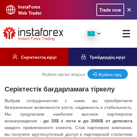
InstaForex
Trade now
Web Trader
Серіктестің кіруі
Трейдердің кіруі
Жүйеге кірген жоқсыз
Жүйеге кіру
Серіктестік бағдарламаға тіркелу
Выбрав сотрудничество с нами, вы приобретаете
безграничные возможности роста, надежность и стабильность.
Мы предлагаем наиболее высокое партнерское
вознаграждение -
до 20$ с лота и до 2000$ от депозита
каждого привлеченного клиента. Став партнером компании,
вы получите круглосуточный доступ к партнерской статистике