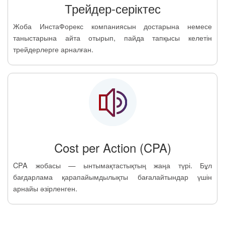
Трейдер-серіктес
Жоба ИнстаФорекс компаниясын достарына немесе
таныстарына айта отырып, пайда тапқысы келетін
трейдерлерге арналған.
Cost per Action (CPA)
CPA жобасы — ынтымақтастықтың жаңа түрі. Бұл
бағдарлама қарапайымдылықты бағалайтындар үшін
арнайы әзірленген.