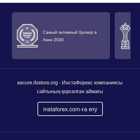
Самый активный брокер в
Л
Азии 2020
2
secure.ifxstore.org
- ИнстаФорекс компаниясы
сайтының қорғалған аймағы
Іnstaforex.com-ға өту