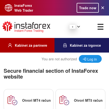
InstaForex
Trade now
Web Trader
Kabinet za partnere
Kabinet za trgovce
You are not authorized
Log in
Secure financial section of InstaForex
website
Otvori MT4 račun
Otvori MT5 račun